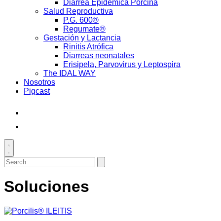
Diarrea Epidémica Porcina
Salud Reproductiva
P.G. 600®
Regumate®
Gestación y Lactancia
Rinitis Atrófica
Diarreas neonatales
Erisipela, Parvovirus y Leptospira
The IDAL WAY
Nosotros
Pigcast
Facebook
LinkedIn
Toggle
search
Search
Submit
for:
search
Soluciones