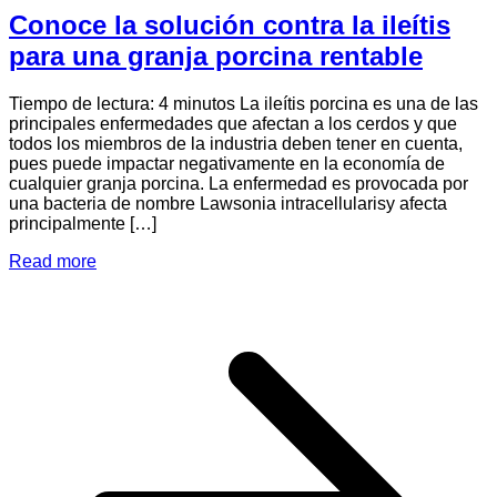
Conoce la solución contra la ileítis
para una granja porcina rentable
Tiempo de lectura: 4 minutos La ileítis porcina es una de las
principales enfermedades que afectan a los cerdos y que
todos los miembros de la industria deben tener en cuenta,
pues puede impactar negativamente en la economía de
cualquier granja porcina. La enfermedad es provocada por
una bacteria de nombre Lawsonia intracellularisy afecta
principalmente […]
Read more
a
l
s
c
l
i
p
u
g
p