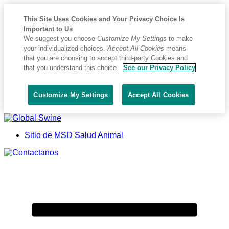
This Site Uses Cookies and Your Privacy Choice Is
Important to Us
We suggest you choose
Customize My Settings
to make
your individualized choices.
Accept All Cookies
means
that you are choosing to accept third-party Cookies and
that you understand this choice.
See our Privacy Policy
Customize My Settings
Accept All Cookies
Placeholder
Skip
Skip
Anchor
to
to
Sitio de MSD Salud Animal
Content
Footer
Primary
Menu